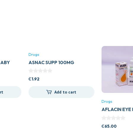
Drugs
BABY
ASNAC SUPP 100MG
₵
1.92
rt
Add to cart
Drugs
AFLACIN EYE
₵
65.00