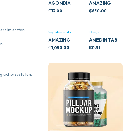
AGOMBIA
AMAZING
ASHWA
₵
13.00
₵
630.00
CIRCULATORY
SUPPORT
120’S
ers im ersten
Supplements
Drugs
AMAZING
AMEDIN TAB
n.
ASHWA CALM
5MG
₵
1,050.00
₵
0.31
SUPPORT
120’S
g sicherzustellen.