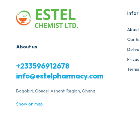
Info
About
Conta
About us
Deliv
Privac
+233596912678
Terms
info@estelpharmacy.com
Bogobiri, Obuasi, Ashanti Region, Ghana
Show on map