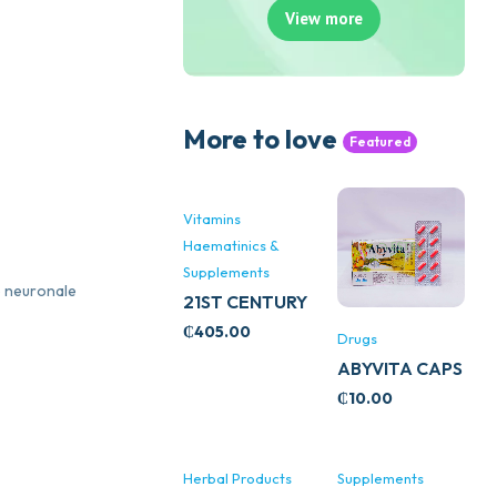
View more
More to love
Featured
Vitamins
Haematinics &
Supplements
e neuronale
21ST CENTURY
STRESS B
₵
405.00
Drugs
WITH ZINC
ABYVITA CAPS
66’S
₵
10.00
Herbal Products
Supplements