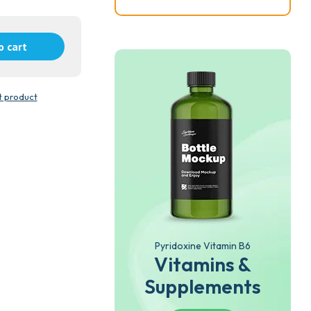
o cart
t product
Pyridoxine Vitamin B6
Vitamins &
Supplements