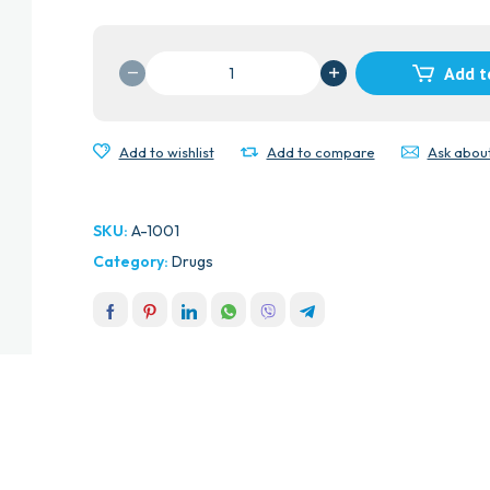
EPILIM
Add t
CR
TAB
300MG(SODIUM
Add to wishlist
Add to compare
Ask abou
VALPORATE)
quantity
SKU:
A-1001
Category:
Drugs