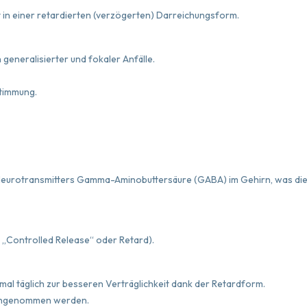
 in einer retardierten (verzögerten) Darreichungsform.
generalisierter und fokaler Anfälle.
Stimmung.
Neurotransmitters Gamma-Aminobuttersäure (GABA) im Gehirn, was di
r „Controlled Release“ oder Retard).
eimal täglich zur besseren Verträglichkeit dank der Retardform.
t eingenommen werden.