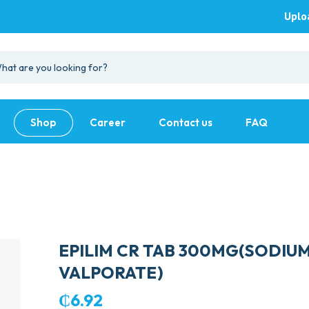
Uplo
Shop
Career
Contact us
FAQ
EPILIM CR TAB 300MG(SODIU
VALPORATE)
₵
6.92