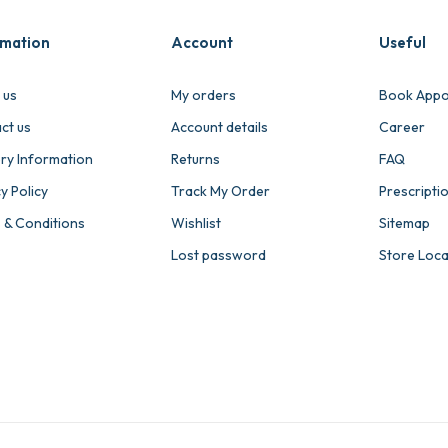
rmation
Account
Useful
 us
My orders
Book Appo
ct us
Account details
Career
ery Information
Returns
FAQ
y Policy
Track My Order
Prescripti
 & Conditions
Wishlist
Sitemap
Lost password
Store Loc