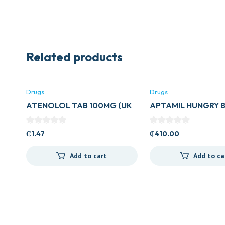
Related products
Drugs
Drugs
ATENOLOL TAB 100MG (UK
APTAMIL HUNGRY 
GENERICS)
₵
1.47
₵
410.00
Add to cart
Add to ca