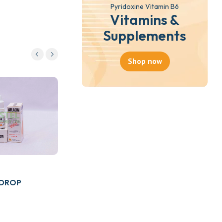
Pyridoxine Vitamin B6
Vitamins &
Supplements
Shop now
Drugs
ARTENATE DS TAB
₵
40.00
Add to cart
 DROP